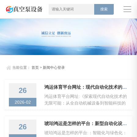
当前位置：
首页
>
新闻中心登录
鸿运体育平台网址：现代自动化技术的无限可能：从全自动机械设备到智能科技的革新发展
26
鸿运体育平台网址:《探索现代自动化技术的
2026-02
无限可能：从全自动机械设备到智能科技的
革新发展》互联网、大数据和云计算等新技
术的...
琥珀鸿运是怎样的平台：新型自动化设备引进:助力机械制造行业发展
26
琥珀鸿运是怎样的平台:：智能化与绿色化：