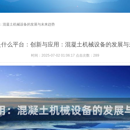
用：混凝土机械设备的发展与未来趋势
是什么平台：创新与应用：混凝土机械设备的发展与
时间：2025-07-02 01:06:17 点击次数：
289