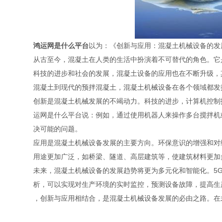
鸿运网是什么平台
以为：《创新与应用：混凝土机械设备的发
从古至今，混凝土在人类的生活中扮演着不可替代的角色。它
科技的进步和社会的发展，混凝土设备的应用也在不断升级，
混凝土到现代的预拌混凝土，混凝土机械设备在各个领域都发
创新是混凝土机械发展的不竭动力。科技的进步，计算机控制
运网是什么平台说：例如，通过使用机器人来操作多台搅拌机
决可能的问题。
应用是混凝土机械设备发展的主要方向。环保意识的增强和对
用途更加广泛，如桥梁、隧道、高层建筑等，使建筑材料更加
未来，混凝土机械设备的发展趋势将更为多元化和智能化。5
析，可以实现对生产环境的实时监控，预测设备故障，提高生
，创新与应用相结合，是混凝土机械设备发展的必由之路。在