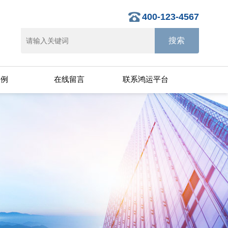
400-123-4567
案例
在线留言
联系鸿运平台